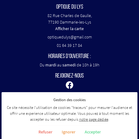
OPTIQUE DU LYS
82 Rue Charles de Gaulle,
77190 Dammarie-les-Lys
Afficher la carte
01 64 39 17 84
HORAIRES D'OUVERTURE :
Du
mardi
au
samedi
de 10h à 19h
REJOIGNEZ-NOUS
Gestion des cookies
Mentions Légales
Conditions générales d'utilisation
Ce site nécessite l'utilisation de cookies "traceurs" pour mesurer l'audience et
Politique de confidentialité
offrir une experience utilisateur optimale. Vous pouvez à tout moment les
Gestion des cookies
accepter ou les refuser depuis
notre page dédiée
.
Sitemap
Refuser
Ignorer
Accepter