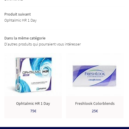
UITS DU MOMENT
Produit suivant
RESTEZ INFORMÉ
AVIS
Ophtalmic HR 1 Day
INSCRIPTION NEWS
ACTUALITÉS
Dans la même catégorie
CONTACT
D'autres produits qui pourraient vous intéresser
REJOIGNEZ-NOUS 
Ophtalmic HR 1 Day
Freshlook Colorblends
75€
25€