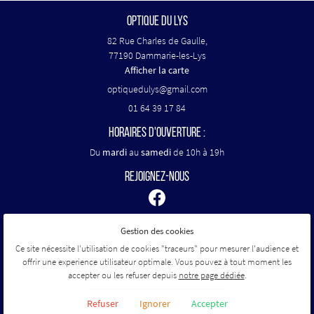
OPTIQUE DU LYS
82 Rue Charles de Gaulle,
77190 Dammarie-les-Lys
Afficher la carte
01 64 39 17 84
HORAIRES D'OUVERTURE :
Du
mardi
au
samedi
de 10h à 19h
REJOIGNEZ-NOUS
Gestion des cookies
Mentions Légales
Conditions générales d'utilisation
Ce site nécessite l'utilisation de cookies "traceurs" pour mesurer l'audience et
Politique de confidentialité
offrir une experience utilisateur optimale. Vous pouvez à tout moment les
Gestion des cookies
accepter ou les refuser depuis
notre page dédiée
.
Sitemap
Refuser
Ignorer
Accepter