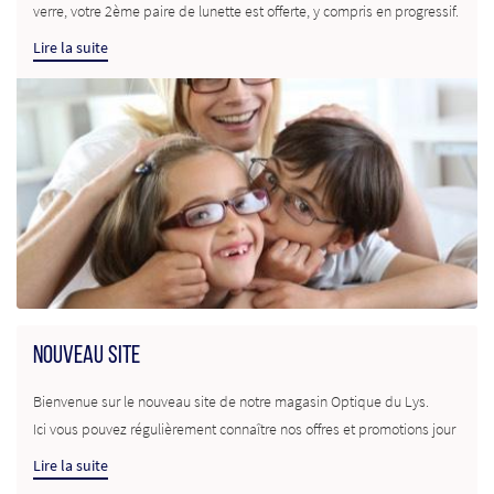
verre, votre 2ème paire de lunette est offerte, y compris en progressif.
N’attendez plus, notre équipe est à votre service pour vous
Lire la suite
accompagner et vous conseiller sur la monture idéale !
UNE QUESTION ?
NOUVEAU SITE
01 64 39 17 84
ACCUEIL
Bienvenue sur le nouveau site de notre magasin Optique du Lys.
Ici vous pouvez régulièrement connaître nos offres et promotions jour
SERVICES
après jour, ainsi que les nouvelles collections rentrées en stock des
Lire la suite
plus grandes marques et que vous pouvez visualiser directement sur
Nous vous rappelons également que nous sommes spécialisés dans
TENDANCES