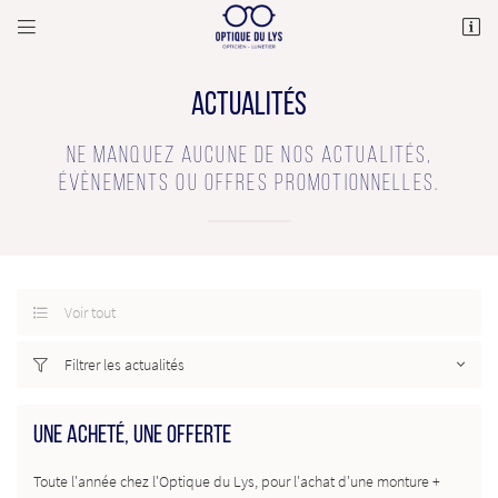


82 Rue Charles de Gaulle,
77190 Dammarie-les-Lys
01 64 39 17 84
ACTUALITÉS
NE MANQUEZ AUCUNE DE NOS ACTUALITÉS,
ÉVÈNEMENTS OU OFFRES PROMOTIONNELLES.
Voir tout

Adresse email de réception

Filtrer les actualités

En cochant cette case, vous consentez à recevoir nos propositions commerciales à l'adresse
email indiqué ci-dessus. Vous pouvez vous désinscrire à tout moment en utilisant
le
formulaire de désinscription
.
UNE ACHETÉ, UNE OFFERTE
INSCRIPTION
Toute l'année chez l'Optique du Lys, pour l'achat d'une monture +