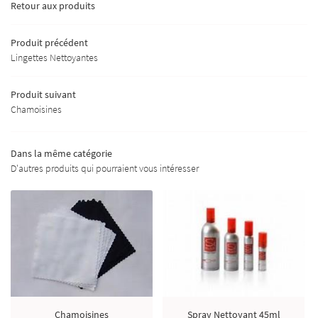
Retour aux produits
TENDANCES
Produit précédent
UITS DU MOMENT
Lingettes Nettoyantes
RESTEZ INFORMÉ
AVIS
Produit suivant
INSCRIPTION NEWS
ACTUALITÉS
Chamoisines
CONTACT
Dans la même catégorie
REJOIGNEZ-NOUS 
D'autres produits qui pourraient vous intéresser
Chamoisines
Spray Nettoyant 45ml