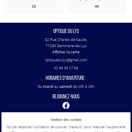
1€
4€
OPTIQUE DU LYS
82 Rue Charles de Gaulle,
77190 Dammarie-les-Lys
Afficher la carte
01 64 39 17 84
HORAIRES D'OUVERTURE :
Du
mardi
au
samedi
de 10h à 19h
REJOIGNEZ-NOUS
Gestion des cookies
Mentions Légales
Conditions générales d'utilisation
Ce site nécessite l'utilisation de cookies "traceurs" pour mesurer l'audience et
Politique de confidentialité