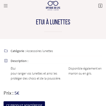


82 Rue Charles de Gaulle,
77190 Dammarie-les-Lys
01 64 39 17 84
ETUI À LUNETTES
Catégorie :
Accessoires lunettes

Description :

Étui
Disponible également en
Adresse email de réception

pour ranger vos lunettes et ainsi les
marron ou en gris.
protéger des chocs et de la poussière.
En cochant cette case, vous consentez à recevoir nos propositions commerciales à l'adresse
email indiqué ci-dessus. Vous pouvez vous désinscrire à tout moment en utilisant
le
formulaire de désinscription
.
Prix :
5€
INSCRIPTION
CE PRODUIT M'INTÉRESSE