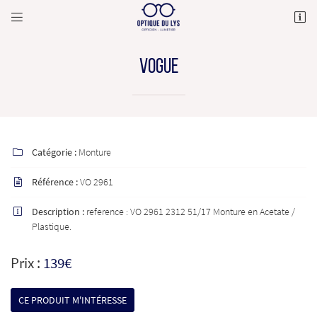


82 Rue Charles de Gaulle,
77190 Dammarie-les-Lys
01 64 39 17 84
VOGUE
Catégorie :
Monture

Référence :
VO 2961

Description :
reference : VO 2961 2312 51/17 Monture en Acetate /

Adresse email de réception

Plastique.
En cochant cette case, vous consentez à recevoir nos propositions commerciales à l'adresse
email indiqué ci-dessus. Vous pouvez vous désinscrire à tout moment en utilisant
le
Prix :
139€
formulaire de désinscription
.
INSCRIPTION
CE PRODUIT M'INTÉRESSE