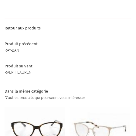
SERVICES
TENDANCES
Retour aux produits
UITS DU MOMENT
RESTEZ INFORMÉ
Produit précédent
AVIS
RAY-BAN
INSCRIPTION NEWS
ACTUALITÉS
Produit suivant
CONTACT
RALPH LAUREN
REJOIGNEZ-NOUS 
Dans la même catégorie
D'autres produits qui pourraient vous intéresser