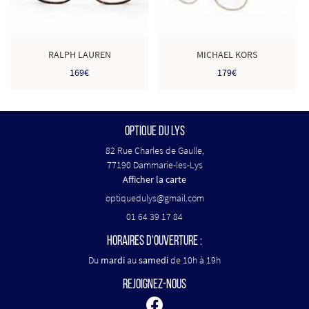
RALPH LAUREN
MICHAEL KORS
169€
179€
OPTIQUE DU LYS
82 Rue Charles de Gaulle,
77190 Dammarie-les-Lys
Afficher la carte
01 64 39 17 84
HORAIRES D'OUVERTURE :
Du
mardi
au
samedi
de 10h à 19h
REJOIGNEZ-NOUS